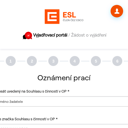
Přihlášení
Zvolte jazyk
Registrace
Vyjadřovací portál
Žádost o vyjádření
Úvod
Identifikační
Důvod
Zájmové
Ověření
Rekapitul
Oznámení prací
údaje
žádosti
území
uživatele
a odeslání
a forma
doručení
sát uvedený na Souhlasu s činností v OP
 značka Souhlasu s činností v OP